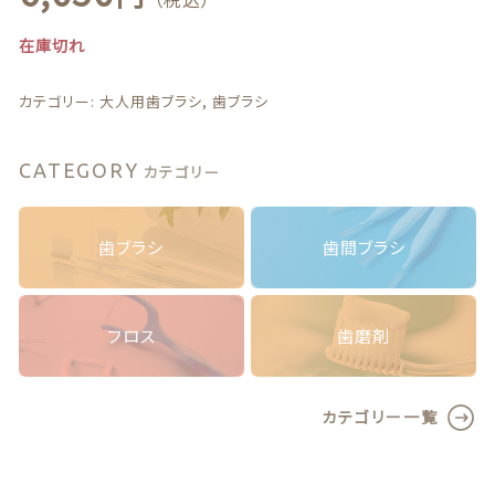
在庫切れ
最近チェックした商品
カテゴリー:
大人用歯ブラシ
,
歯ブラシ
注文履歴
ご利用ガイド
CATEGORY
カテゴリー
当店について
歯ブラシ
歯間ブラシ
ブログ
フロス
歯磨剤
よくある質問
プライバシーポリシー
カテゴリー一覧
特定商取引法に基づく表記