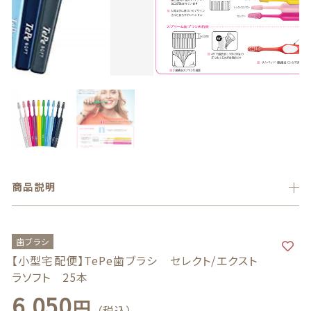
義歯安定剤
価格帯
～
虫歯予防ガム
その他
義歯洗浄剤
在庫あり
セール
お試し製品
並び順
その他
商品説明
おすすめ商品
セール商品
歯ブラシ
【小型宅配便】TePe歯ブラシ セレクト/エクスト
新着商品
ラソフト 25本
6,050
円
（税込）
商品一覧