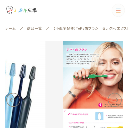
カートに商品を追加しました
カテゴリー
ホーム
商品一覧
【小型宅配便】TePe歯ブラシ セレクト/エクス
キーワード検索
【小型宅配便】TePe歯ブラシ セレクト/エクストラ
すべて
ソフト 25本
数量
歯ブラシ
6,050円
（税込）
歯ブラシ
歯間ブラシ
絞り込み検索
歯間ブラシ
親カテゴリー
電動歯ブラシ
ショッピングを続ける
フロス
子カテゴリー
フロス
歯磨剤
歯磨剤
カートを確認する
カテゴリー一覧