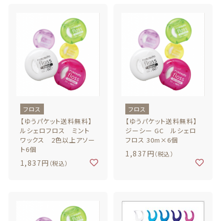
義歯安定剤
価格帯
～
虫歯予防ガム
その他
義歯洗浄剤
在庫あり
セール
お試し製品
並び順
フロス
フロス
その他
【ゆうパケット送料無料】
【ゆうパケット送料無料】
ルシェロフロス ミント
ジーシー GC ルシェロ
ワックス 2色以上アソー
フロス 30m×6個
おすすめ商品
ト6個
1,837円
（税込）
1,837円
（税込）
セール商品
新着商品
商品一覧