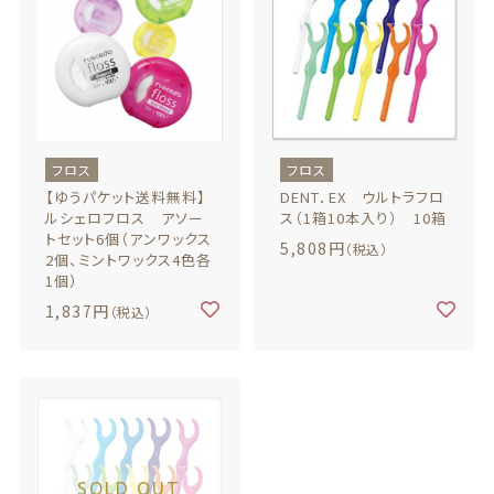
最近チェックした商品
注文履歴
ご利用ガイド
フロス
フロス
【ゆうパケット送料無料】
DENT．EX ウルトラフロ
ルシェロフロス アソー
ス（1箱10本入り） 10箱
当店について
トセット6個（アンワックス
5,808円
（税込）
2個、ミントワックス4色各
1個）
ブログ
1,837円
（税込）
よくある質問
プライバシーポリシー
特定商取引法に基づく表記