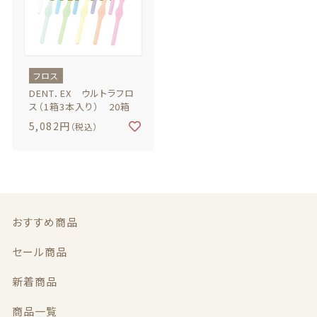
お問い合わせ
フロス
DENT．EX ウルトラフロ
© 2020 ハミガキ広場
ス（1箱3本入り） 20箱
（障がい福祉事業 就労継続支援B型事業所）
5,082円
（税込）
おすすめ商品
セール商品
新着商品
商品一覧