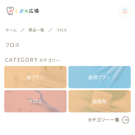
カテゴリー
ホーム
商品一覧
フロス
キーワード検索
すべて
フロス
歯ブラシ
CATEGORY
カテゴリー
歯ブラシ
歯間ブラシ
絞り込み検索
歯間ブラシ
歯ブラシ
歯間ブラシ
親カテゴリー
電動歯ブラシ
フロス
歯磨剤
フロス
子カテゴリー
フロス
歯磨剤
カテゴリー一覧
歯磨剤
カテゴリー一覧