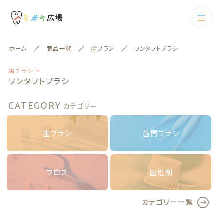
カテゴリー
ホーム
商品一覧
歯ブラシ
ワンタフトブラシ
キーワード検索
すべて
歯ブラシ >
ワンタフトブラシ
歯ブラシ
CATEGORY
カテゴリー
歯ブラシ
歯間ブラシ
絞り込み検索
歯間ブラシ
歯ブラシ
歯間ブラシ
親カテゴリー
電動歯ブラシ
フロス
歯磨剤
フロス
子カテゴリー
フロス
歯磨剤
歯磨剤
カテゴリー一覧
カテゴリー一覧