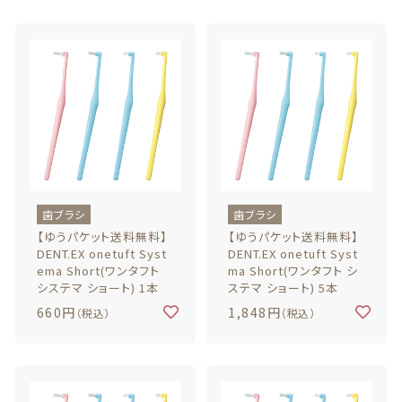
義歯安定剤
価格帯
～
虫歯予防ガム
その他
義歯洗浄剤
在庫あり
セール
お試し製品
並び順
歯ブラシ
歯ブラシ
その他
【ゆうパケット送料無料】
【ゆうパケット送料無料】
DENT.EX onetuft Syst
DENT.EX onetuft Syst
おすすめ商品
ema Short(ワンタフト
ma Short(ワンタフト シ
システマ ショート) 1本
ステマ ショート) 5本
セール商品
660円
1,848円
（税込）
（税込）
新着商品
商品一覧