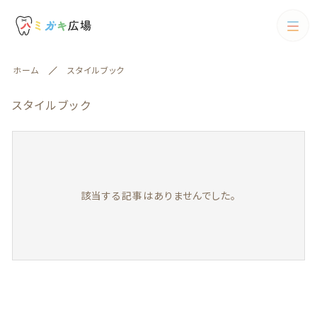
カテゴリー
ホーム
スタイルブック
キーワード検索
すべて
スタイルブック
歯ブラシ
歯ブラシ
歯間ブラシ
絞り込み検索
歯間ブラシ
該当する記事はありませんでした。
親カテゴリー
電動歯ブラシ
フロス
子カテゴリー
フロス
歯磨剤
歯磨剤
カテゴリー一覧