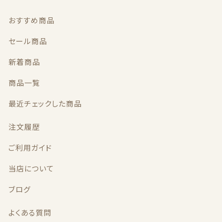
義歯安定剤
価格帯
おすすめ商品
～
虫歯予防ガム
セール商品
その他
新着商品
義歯洗浄剤
在庫あり
セール
商品一覧
お試し製品
並び順
最近チェックした商品
その他
注文履歴
おすすめ商品
ご利用ガイド
当店について
セール商品
ブログ
新着商品
よくある質問
商品一覧