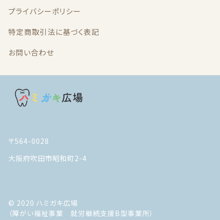
プライバシーポリシー
最近チェックした商品
特定商取引法に基づく表記
注文履歴
お問い合わせ
ご利用ガイド
当店について
ブログ
〒564-0028
よくある質問
大阪府吹田市昭和町2-4
プライバシーポリシー
© 2020 ハミガキ広場
特定商取引法に基づく表記
（障がい福祉事業 就労継続支援B型事業所）