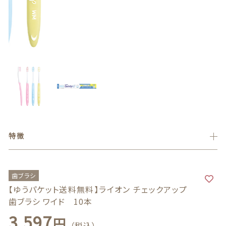
義歯安定剤
価格帯
カートを確認する
～
虫歯予防ガム
その他
義歯洗浄剤
在庫あり
セール
お試し製品
並び順
その他
特徴
おすすめ商品
セール商品
歯ブラシ
【ゆうパケット送料無料】ライオン チェックアップ
新着商品
歯ブラシ ワイド 10本
3,597
円
（税込）
商品一覧