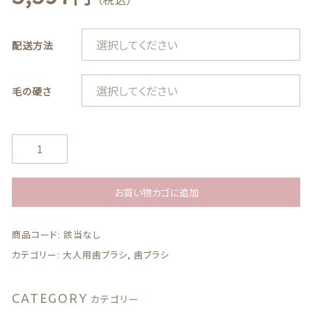
最近チェックした商品
配送方法
注文履歴
毛の硬さ
ご利用ガイド
当店について
【ゆ
う
パ
ブログ
ケ
お買い物カゴに追加
ッ
よくある質問
ト
商品コード:
該当なし
送
料
プライバシーポリシー
カテゴリー:
大人用歯ブラシ
,
歯ブラシ
無
料】
特定商取引法に基づく表記
ラ
CATEGORY
カテゴリー
イ