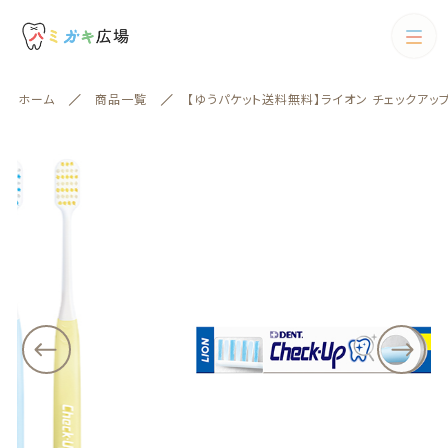
カートに商品を追加しました
カテゴリー
ホーム
商品一覧
【ゆうパケット送料無料】ライオン チェックアップ
キーワード検索
【ゆうパケット送料無料】ライオン チェックアップ 歯
すべて
ブラシ ワイド 10本
配送方法
歯ブラシ
%e6%af%9b%e3%81%ae%e7%a1%ac%e
3%81%95
歯ブラシ
歯間ブラシ
絞り込み検索
歯間ブラシ
数量
（税込）
親カテゴリー
電動歯ブラシ
フロス
子カテゴリー
ショッピングを続ける
フロス
歯磨剤
歯磨剤
カテゴリー一覧