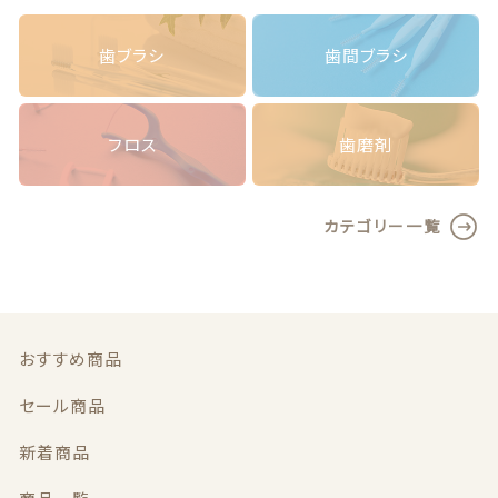
オ
お問い合わせ
ン
歯ブラシ
歯間ブラシ
チ
ェ
ッ
ク
フロス
歯磨剤
ア
© 2020 ハミガキ広場
ッ
（障がい福祉事業 就労継続支援B型事業所）
プ
カテゴリー一覧
歯
ブ
ラ
シ
ワ
イ
おすすめ商品
ド
1
セール商品
0
本
新着商品
個