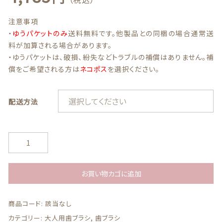
注意事項
最近チェックした商品
・
ゆうパケットのみ
送料無料です。他製品との同梱の場合通常送
料が加算される場合があります。
注文履歴
・ゆうパケットは、破損、紛失などトラブルの補償はありません。補
償をご希望される方は
ネコポス
を選択ください。
ご利用ガイド
配送方法
当店について
ブログ
【ゆ
う
よくある質問
パ
ケ
お買い物カゴに追加
プライバシーポリシー
ッ
ト
商品コード:
該当なし
送
特定商取引法に基づく表記
料
カテゴリー:
大人用歯ブラシ
,
歯ブラシ