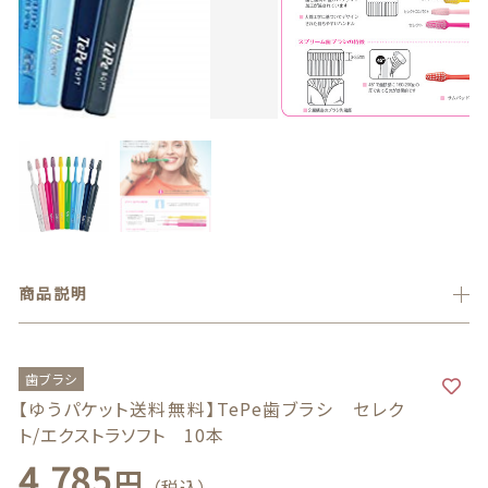
義歯安定剤
価格帯
～
虫歯予防ガム
その他
義歯洗浄剤
在庫あり
セール
お試し製品
並び順
その他
商品説明
おすすめ商品
セール商品
歯ブラシ
【ゆうパケット送料無料】TePe歯ブラシ セレク
新着商品
ト/エクストラソフト 10本
4,785
円
（税込）
商品一覧