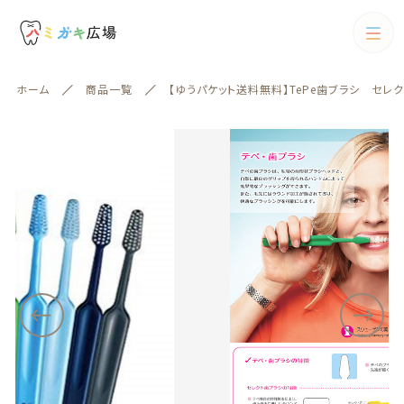
カートに商品を追加しました
カテゴリー
ホーム
商品一覧
【ゆうパケット送料無料】TePe歯ブラシ セレク
キーワード検索
【ゆうパケット送料無料】TePe歯ブラシ セレクト/
すべて
エクストラソフト 10本
配送方法
歯ブラシ
数量
（税込）
歯ブラシ
歯間ブラシ
絞り込み検索
歯間ブラシ
親カテゴリー
電動歯ブラシ
ショッピングを続ける
フロス
子カテゴリー
フロス
歯磨剤
歯磨剤
カートを確認する
カテゴリー一覧