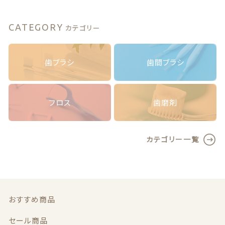
無
お問い合わせ
料】
T
CATEGORY
カテゴリー
e
P
e
歯ブラシ
歯間ブラシ
歯
© 2020 ハミガキ広場
ブ
（障がい福祉事業 就労継続支援B型事業所）
ラ
シ
フロス
歯磨剤
セ
レ
ク
カテゴリー一覧
ト/
エ
ク
ス
ト
ラ
おすすめ商品
ソ
フ
セール商品
ト