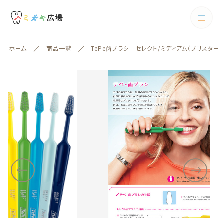
カートに商品を追加しました
カテゴリー
ホーム
商品一覧
TePe歯ブラシ セレクト/ミディアム（ブリスタ
キーワード検索
TePe歯ブラシ セレクト/ミディアム（ブリスターパ
すべて
ック） 10本
配送方法
歯ブラシ
数量
（税込）
歯ブラシ
歯間ブラシ
絞り込み検索
歯間ブラシ
親カテゴリー
電動歯ブラシ
ショッピングを続ける
フロス
子カテゴリー
フロス
歯磨剤
歯磨剤
カートを確認する
カテゴリー一覧