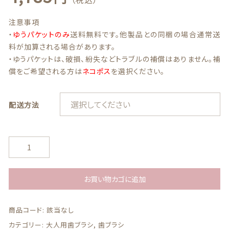
注意事項
最近チェックした商品
・
ゆうパケットのみ
送料無料です。他製品との同梱の場合通常送
料が加算される場合があります。
注文履歴
・ゆうパケットは、破損、紛失などトラブルの補償はありません。補
償をご希望される方は
ネコポス
を選択ください。
ご利用ガイド
配送方法
当店について
ブログ
T
e
よくある質問
P
e
お買い物カゴに追加
プライバシーポリシー
歯
ブ
商品コード:
該当なし
ラ
特定商取引法に基づく表記
シ
カテゴリー:
大人用歯ブラシ
,
歯ブラシ