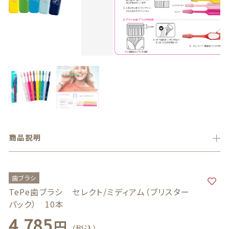
義歯安定剤
価格帯
～
虫歯予防ガム
その他
義歯洗浄剤
在庫あり
セール
お試し製品
並び順
その他
商品説明
おすすめ商品
セール商品
歯ブラシ
TePe歯ブラシ セレクト/ミディアム（ブリスター
新着商品
パック） 10本
4,785
円
（税込）
商品一覧