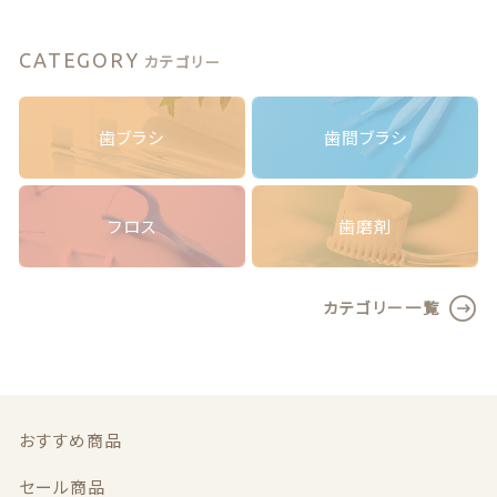
セ
お問い合わせ
レ
ク
CATEGORY
カテゴリー
ト/
ミ
デ
歯ブラシ
歯間ブラシ
ィ
© 2020 ハミガキ広場
ア
（障がい福祉事業 就労継続支援B型事業所）
ム
（ブ
フロス
歯磨剤
リ
ス
タ
カテゴリー一覧
ー
パ
ッ
ク）
1
おすすめ商品
0
本
セール商品
個