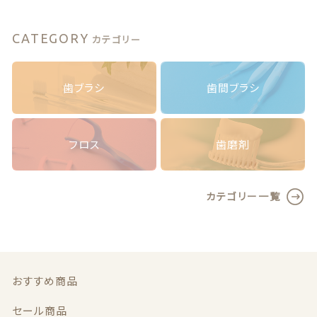
セ
お問い合わせ
レ
ク
CATEGORY
カテゴリー
ト
コ
ン
歯ブラシ
歯間ブラシ
パ
© 2020 ハミガキ広場
ク
（障がい福祉事業 就労継続支援B型事業所）
ト/
エ
フロス
歯磨剤
ク
ス
ト
カテゴリー一覧
ラ
ソ
フ
ト
（ブ
リ
おすすめ商品
ス
タ
セール商品
ー