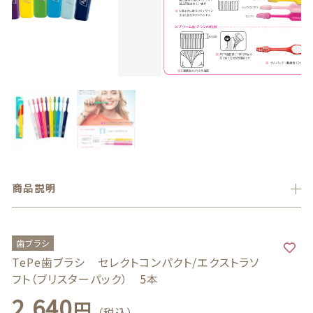
義歯安定剤
価格帯
～
虫歯予防ガム
その他
義歯洗浄剤
在庫あり
セール
お試し製品
並び順
その他
商品説明
おすすめ商品
セール商品
歯ブラシ
TePe歯ブラシ セレクトコンパクト/エクストラソ
新着商品
フト（ブリスターパック） 5本
2,640
円
（税込）
商品一覧