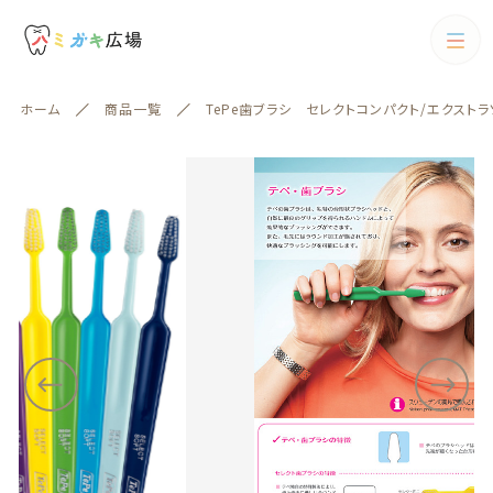
カートに商品を追加しました
カテゴリー
ホーム
商品一覧
TePe歯ブラシ セレクトコンパクト/エクストラ
キーワード検索
TePe歯ブラシ セレクトコンパクト/エクストラソフト
すべて
（ブリスターパック） 5本
配送方法
歯ブラシ
数量
（税込）
歯ブラシ
歯間ブラシ
絞り込み検索
歯間ブラシ
親カテゴリー
電動歯ブラシ
ショッピングを続ける
フロス
子カテゴリー
フロス
歯磨剤
歯磨剤
カートを確認する
カテゴリー一覧