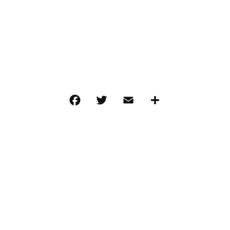
その他
在庫あり
セ
フロス
F
T
E
共
a
w
m
有
c
it
ai
e
te
l
b
r
o
o
k