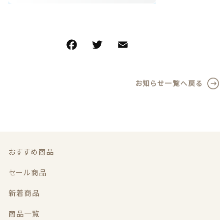
義歯安定剤
価格帯
～
虫歯予防ガム
F
T
E
共
その他
a
w
m
有
義歯洗浄剤
在庫あり
セール
c
it
ai
お知らせ一覧へ戻る
e
te
l
お試し製品
並び順
b
r
o
その他
o
おすすめ商品
k
おすすめ商品
セール商品
セール商品
新着商品
新着商品
商品一覧
商品一覧