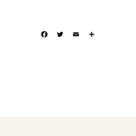
その他
在庫あり
セ
フロス
F
T
E
共
a
w
m
有
c
it
ai
e
te
l
b
r
o
o
k