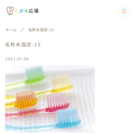
カテゴリー
ホーム
名称未設定-15
キーワード検索
すべて
名称未設定-15
歯ブラシ
2021.01.06
歯ブラシ
歯間ブラシ
絞り込み検索
歯間ブラシ
親カテゴリー
電動歯ブラシ
フロス
子カテゴリー
フロス
歯磨剤
歯磨剤
カテゴリー一覧