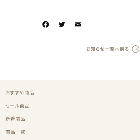
義歯安定剤
価格帯
～
F
T
E
共
虫歯予防ガム
a
w
m
有
その他
義歯洗浄剤
c
it
ai
在庫あり
セール
お知らせ一覧へ戻る
e
te
l
お試し製品
b
r
並び順
o
その他
o
おすすめ商品
k
おすすめ商品
セール商品
セール商品
新着商品
新着商品
商品一覧
商品一覧