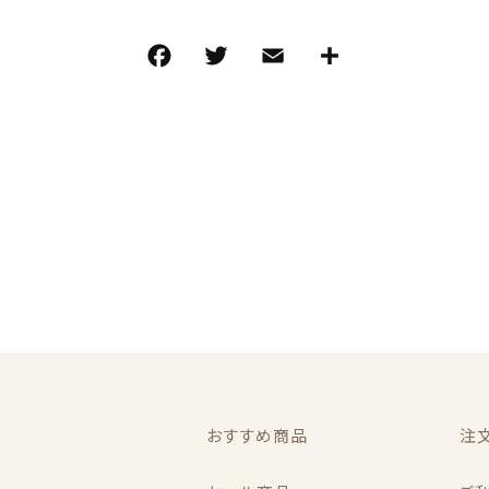
その他
F
T
E
共
在庫あり
セ
a
w
m
有
フロス
c
it
ai
e
te
l
b
r
o
o
k
おすすめ商品
注