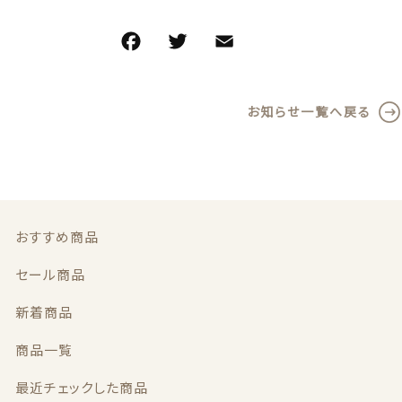
義歯安定剤
価格帯
F
T
E
共
～
a
w
m
有
虫歯予防ガム
c
it
ai
その他
お知らせ一覧へ戻る
義歯洗浄剤
e
te
l
在庫あり
セール
b
r
お試し製品
o
並び順
o
その他
k
おすすめ商品
おすすめ商品
セール商品
セール商品
新着商品
商品一覧
新着商品
最近チェックした商品
商品一覧