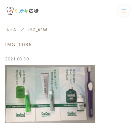
カテゴリー
ホーム
IMG_0086
キーワード検索
すべて
IMG_0086
歯ブラシ
2021.03.30
歯ブラシ
歯間ブラシ
絞り込み検索
歯間ブラシ
親カテゴリー
電動歯ブラシ
フロス
子カテゴリー
フロス
歯磨剤
歯磨剤
カテゴリー一覧