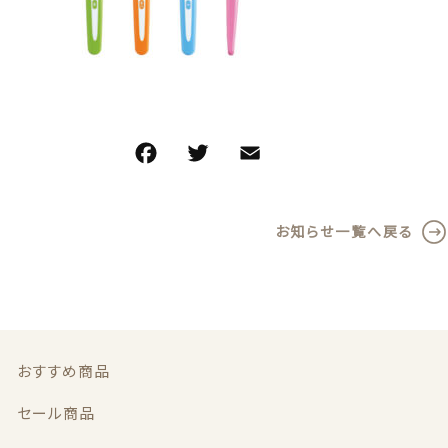
義歯安定剤
価格帯
～
虫歯予防ガム
その他
義歯洗浄剤
在庫あり
セール
F
T
E
共
a
w
m
有
お試し製品
並び順
c
it
ai
お知らせ一覧へ戻る
e
te
l
その他
b
r
おすすめ商品
o
o
セール商品
k
おすすめ商品
新着商品
セール商品
商品一覧