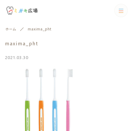
カテゴリー
ホーム
maxima_pht
キーワード検索
すべて
maxima_pht
歯ブラシ
2021.03.30
歯ブラシ
歯間ブラシ
絞り込み検索
歯間ブラシ
親カテゴリー
電動歯ブラシ
フロス
子カテゴリー
フロス
歯磨剤
歯磨剤
カテゴリー一覧