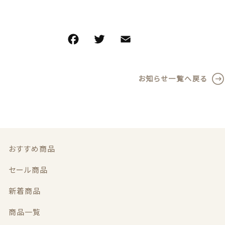
義歯安定剤
価格帯
～
F
T
E
共
虫歯予防ガム
a
w
m
有
その他
義歯洗浄剤
c
it
ai
在庫あり
セール
お知らせ一覧へ戻る
e
te
l
お試し製品
b
r
並び順
o
その他
o
おすすめ商品
k
おすすめ商品
セール商品
セール商品
新着商品
新着商品
商品一覧
商品一覧