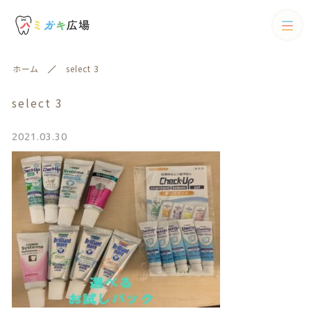
カテゴリー
ホーム
select 3
キーワード検索
すべて
select 3
歯ブラシ
2021.03.30
歯ブラシ
歯間ブラシ
絞り込み検索
歯間ブラシ
親カテゴリー
電動歯ブラシ
フロス
子カテゴリー
フロス
歯磨剤
歯磨剤
カテゴリー一覧