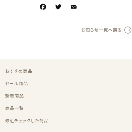
F
T
E
共
義歯安定剤
価格帯
a
w
m
有
～
虫歯予防ガム
c
it
ai
お知らせ一覧へ戻る
e
te
l
その他
義歯洗浄剤
在庫あり
セール
b
r
o
お試し製品
並び順
o
k
おすすめ商品
その他
セール商品
おすすめ商品
新着商品
セール商品
商品一覧
新着商品
最近チェックした商品
商品一覧