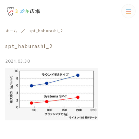
カテゴリー
ホーム
spt_haburashi_2
キーワード検索
すべて
spt_haburashi_2
歯ブラシ
2021.03.30
歯ブラシ
歯間ブラシ
絞り込み検索
歯間ブラシ
親カテゴリー
電動歯ブラシ
フロス
子カテゴリー
フロス
歯磨剤
歯磨剤
カテゴリー一覧