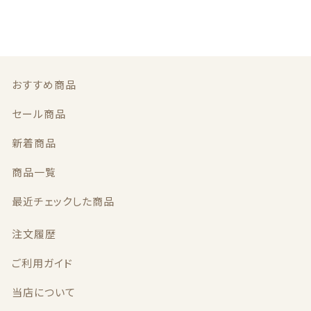
e
te
l
義歯安定剤
b
r
価格帯
o
～
虫歯予防ガム
o
その他
k
おすすめ商品
義歯洗浄剤
在庫あり
セール
セール商品
お試し製品
並び順
新着商品
その他
商品一覧
最近チェックした商品
おすすめ商品
注文履歴
セール商品
ご利用ガイド
新着商品
当店について
商品一覧