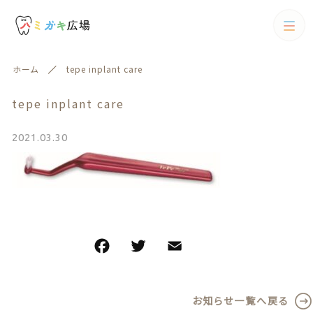
カテゴリー
ホーム
tepe inplant care
キーワード検索
すべて
tepe inplant care
歯ブラシ
2021.03.30
歯ブラシ
歯間ブラシ
絞り込み検索
歯間ブラシ
親カテゴリー
電動歯ブラシ
F
T
E
共
フロス
a
w
m
有
子カテゴリー
フロス
歯磨剤
c
it
ai
歯磨剤
お知らせ一覧へ戻る
カテゴリー一覧