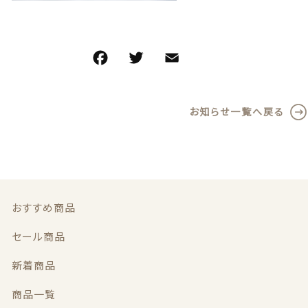
義歯安定剤
価格帯
～
F
T
E
共
虫歯予防ガム
a
w
m
有
その他
義歯洗浄剤
c
it
ai
在庫あり
セール
お知らせ一覧へ戻る
e
te
l
お試し製品
並び順
b
r
o
その他
o
おすすめ商品
k
おすすめ商品
セール商品
セール商品
新着商品
新着商品
商品一覧
商品一覧