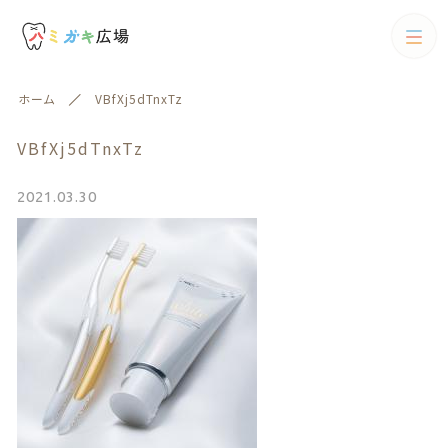
カテゴリー
ホーム
VBfXj5dTnxTz
キーワード検索
すべて
VBfXj5dTnxTz
歯ブラシ
2021.03.30
歯ブラシ
歯間ブラシ
絞り込み検索
歯間ブラシ
親カテゴリー
電動歯ブラシ
フロス
子カテゴリー
フロス
歯磨剤
歯磨剤
カテゴリー一覧